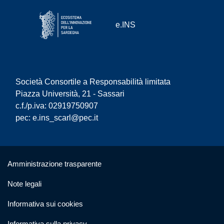
e.INS
Società Consortile a Responsabilità limitata
Piazza Università, 21 - Sassari
c.f./p.iva: 02919750907
pec:
e.ins_scarl@pec.it
Useful links section
Small prints
Amministrazione trasparente
Note legali
Informativa sui cookies
Informativa sulla privacy