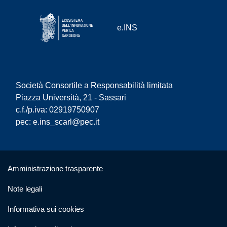
e.INS
Società Consortile a Responsabilità limitata
Piazza Università, 21 - Sassari
c.f./p.iva: 02919750907
pec:
e.ins_scarl@pec.it
Useful links section
Small prints
Amministrazione trasparente
Note legali
Informativa sui cookies