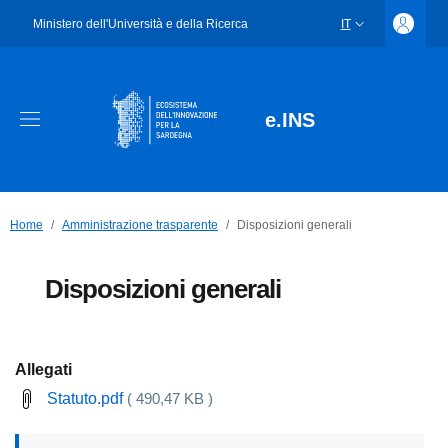
Ministero dell'Università e della Ricerca
IT
SELETTORE LING
e.INS
Home
Amministrazione trasparente
Disposizioni generali
Disposizioni generali
Allegati
Statuto.pdf
( 490,47 KB )