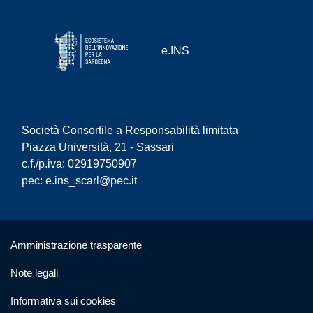
e.INS
Società Consortile a Responsabilità limitata
Piazza Università, 21 - Sassari
c.f./p.iva: 02919750907
pec:
e.ins_scarl@pec.it
Useful links section
Small prints
Amministrazione trasparente
Note legali
Informativa sui cookies