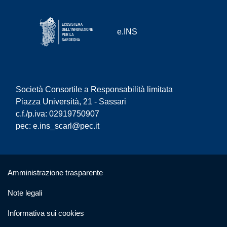
e.INS
Società Consortile a Responsabilità limitata
Piazza Università, 21 - Sassari
c.f./p.iva: 02919750907
pec:
e.ins_scarl@pec.it
Useful links section
Small prints
Amministrazione trasparente
Note legali
Informativa sui cookies